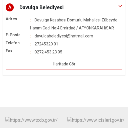
Davulga Belediyesi
A
Adres
Davulga Kasabası Domurlu Mahallesi Zübeyde
Hanım Cad. No:4 Emirdağ / AFYONKARAHİSAR
E-Posta
davulgabelediyesi@hotmail.com
Telefon
27245320 01
Fax
0272 453 23 05
Haritada Gör