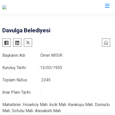
Afyonkarahisar
Davulga Belediyesi
Başmakçı
Hocalar
Bayat
İhsaniye
Başkanın Adı : Ömer MISIR
Bolvadin
İscehisar
Çay
Kızılören
Kuruluş Tarihi : 15/03/1955
Çobanlar
Sandıklı
Toplam Nüfus : 2345
Dazkırı
Şuhut
Dinar
Sultandağı
İmar Planı Tarihi :
Emirdağ
Sinanpaşa
Evciler
Mahalleler :Hisarköy Mah. İncik Mah. Karakuyu Mah. Domurlu
Mah. Sofullu Mah. Alasakallı Mah.