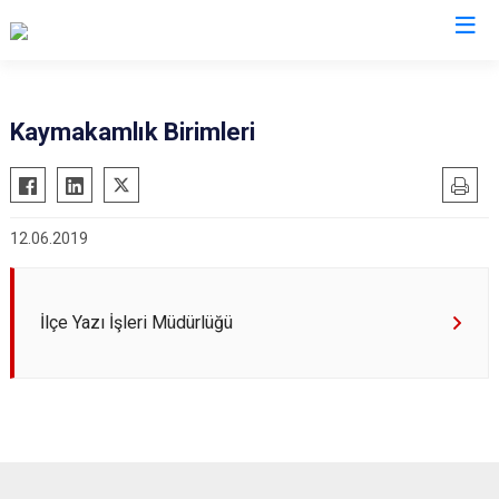
Afyonkarahisar
Kaymakamlık Birimleri
Başmakçı
Hocalar
Bayat
İhsaniye
12.06.2019
Bolvadin
İscehisar
Çay
Kızılören
Çobanlar
Sandıklı
İlçe Yazı İşleri Müdürlüğü
Dazkırı
Şuhut
Dinar
Sultandağı
Emirdağ
Sinanpaşa
Evciler