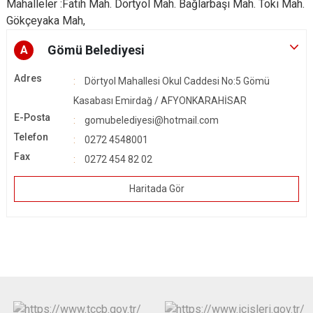
Mahalleler :Fatih Mah. Dörtyol Mah. Bağlarbaşı Mah. Toki Mah.
Gökçeyaka Mah,
Gömü Belediyesi
A
Adres
Dörtyol Mahallesi Okul Caddesi No:5 Gömü
Kasabası Emirdağ / AFYONKARAHİSAR
E-Posta
gomubelediyesi@hotmail.com
Telefon
0272 4548001
Fax
0272 454 82 02
Haritada Gör