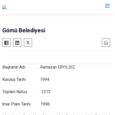
Afyonkarahisar
Gömü Belediyesi
Başmakçı
Hocalar
Bayat
İhsaniye
Bolvadin
İscehisar
Çay
Kızılören
Başkanın Adı : Ramazan ERYILDIZ
Çobanlar
Sandıklı
Kuruluş Tarihi : 1994
Dazkırı
Şuhut
Dinar
Sultandağı
Toplam Nüfus : 2372
Emirdağ
Sinanpaşa
İmar Planı Tarihi :1996
Evciler