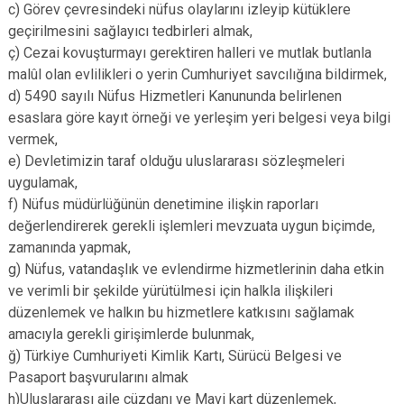
c) Görev çevresindeki nüfus olaylarını izleyip kütüklere
geçirilmesini sağlayıcı tedbirleri almak,
ç) Cezai kovuşturmayı gerektiren halleri ve mutlak butlanla
malûl olan evlilikleri o yerin Cumhuriyet savcılığına bildirmek,
d) 5490 sayılı Nüfus Hizmetleri Kanununda belirlenen
esaslara göre kayıt örneği ve yerleşim yeri belgesi veya bilgi
vermek,
e) Devletimizin taraf olduğu uluslararası sözleşmeleri
uygulamak,
f) Nüfus müdürlüğünün denetimine ilişkin raporları
değerlendirerek gerekli işlemleri mevzuata uygun biçimde,
zamanında yapmak,
g) Nüfus, vatandaşlık ve evlendirme hizmetlerinin daha etkin
ve verimli bir şekilde yürütülmesi için halkla ilişkileri
düzenlemek ve halkın bu hizmetlere katkısını sağlamak
amacıyla gerekli girişimlerde bulunmak,
ğ) Türkiye Cumhuriyeti Kimlik Kartı, Sürücü Belgesi ve
Pasaport başvurularını almak
h)Uluslararası aile cüzdanı ve Mavi kart düzenlemek,