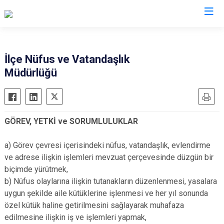
Afyonkarahisar
İlçe Nüfus ve Vatandaşlık
Müdürlüğü
Başmakçı
Hocalar
Bayat
İhsaniye
Bolvadin
İscehisar
GÖREV, YETKİ ve SORUMLULUKLAR
Çay
Kızılören
Çobanlar
Sandıklı
a) Görev çevresi içerisindeki nüfus, vatandaşlık, evlendirme
Dazkırı
Şuhut
ve adrese ilişkin işlemleri mevzuat çerçevesinde düzgün bir
biçimde yürütmek,
Dinar
Sultandağı
b) Nüfus olaylarına ilişkin tutanakların düzenlenmesi, yasalara
Emirdağ
Sinanpaşa
uygun şekilde aile kütüklerine işlenmesi ve her yıl sonunda
Evciler
özel kütük haline getirilmesini sağlayarak muhafaza
edilmesine ilişkin iş ve işlemleri yapmak,