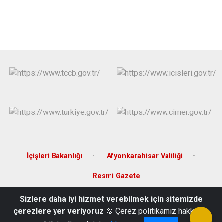
İçişleri Bakanlığı
Afyonkarahisar Valiliği
Resmi Gazete
Sizlere daha iyi hizmet verebilmek için sitemizde
İncili Mah. Eskişehir Cad. No:1/7 Emirdağ Afyonkarahisar
çerezlere yer veriyoruz
🍪 Çerez politikamız hakkında
Tel: 2724425030 -2724412671 Fax: 2724428151