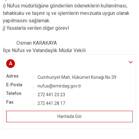
ı) Nüfus müdürlüğüne gönderilen ödeneklerin kullanılması,
tahakkuku ve taşınır iş ve işlemlerin mevzuata uygun olarak
yapılmasını sağlamak.
j) Yasalarla verilen diğer görevl
Osman KARAKAYA
İlçe Nüfus ve Vatandaşlık Müdür Vekili
A
Adres
Cumhuriyet Mah. Hükümet Konağı No:39
E-Posta
nufus@emirdag.gov.tr
Telefon
272 441 23 23
Fax
272 441 28 17
Haritada Gör