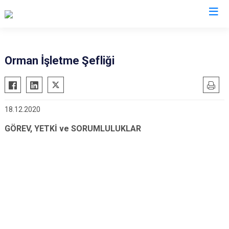
Afyonkarahisar
Orman İşletme Şefliği
Başmakçı
Hocalar
Bayat
İhsaniye
18.12.2020
Bolvadin
İscehisar
Çay
Kızılören
GÖREV, YETKİ ve SORUMLULUKLAR
Çobanlar
Sandıklı
Dazkırı
Şuhut
Dinar
Sultandağı
Emirdağ
Sinanpaşa
Evciler