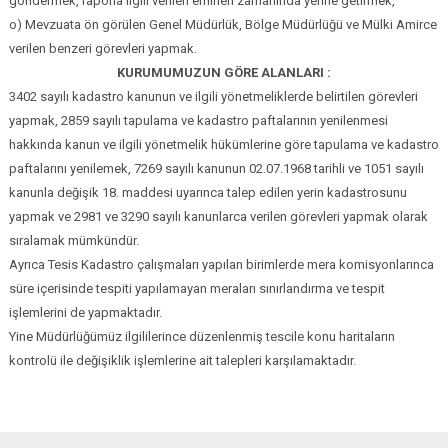
göndermek, raporla ilgili verilen emirleri zamanında yerine getirmek,
o) Mevzuata ön görülen Genel Müdürlük, Bölge Müdürlüğü ve Mülki Amirce
verilen benzeri görevleri yapmak.
KURUMUMUZUN GÖRE ALANLARI :
3402 sayılı kadastro kanunun ve ilgili yönetmeliklerde belirtilen görevleri
yapmak, 2859 sayılı tapulama ve kadastro paftalarının yenilenmesi
hakkında kanun ve ilgili yönetmelik hükümlerine göre tapulama ve kadastro
paftalarını yenilemek, 7269 sayılı kanunun 02.07.1968 tarihli ve 1051 sayılı
kanunla değişik 18. maddesi uyarınca talep edilen yerin kadastrosunu
yapmak ve 2981 ve 3290 sayılı kanunlarca verilen görevleri yapmak olarak
sıralamak mümkündür.
Ayrıca Tesis Kadastro çalışmaları yapılan birimlerde mera komisyonlarınca
süre içerisinde tespiti yapılamayan meraları sınırlandırma ve tespit
işlemlerini de yapmaktadır.
Yine Müdürlüğümüz ilgililerince düzenlenmiş tescile konu haritaların
kontrolü ile değişiklik işlemlerine ait talepleri karşılamaktadır.