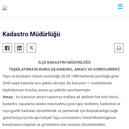
Afyonkarahisar
Kadastro Müdürlüğü
Başmakçı
Hocalar
Bayat
İhsaniye
İLÇE KADASTRO MÜDÜRLÜĞÜ
Bolvadin
İscehisar
TEŞKİLATIMIZIN KURULUŞ KANUNU, AMACI VE GÖREVLERİMİZ
Çay
Kızılören
Tapu ve Kadastro Genel müdürlüğü 26.09.1984 tarihinde yürürlüğe giren
Çobanlar
Sandıklı
3045 sayılı kanunla son şeklini almıştır. Bu kanunun 1. maddesinde
Dazkırı
Şuhut
teşkilatımızın kuruluş amacı şu şekilde tanımlanmıştır.
Amaç :
bu kanunun amacı taşınmaz mallara ait akitlerle her türlü tescil,
Dinar
Sultandağı
kadastro, tapulama işlerini mevzuatına göre tapu sicillerini, kadastral ve
Emirdağ
Sinanpaşa
topografik haritaları düzenlemek ve yenilemek için Başbakanlığa bağlı
Evciler
genel bütçe içinde ayrı bütçeli Tapu ve Kadastro Genel Müdürlüğünün
kurulmasına teşkilat ve görevlerine dair esasları düzenlemektir.