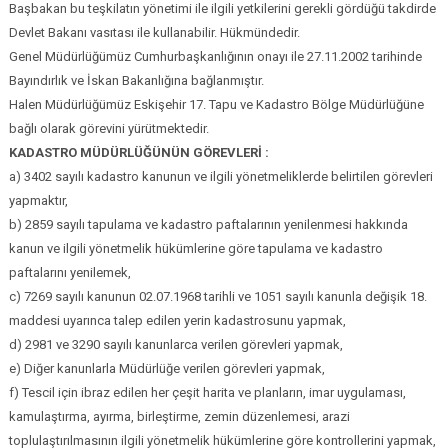
Başbakan bu teşkilatın yönetimi ile ilgili yetkilerini gerekli gördüğü takdirde
Devlet Bakanı vasıtası ile kullanabilir. Hükmündedir.
Genel Müdürlüğümüz Cumhurbaşkanlığının onayı ile 27.11.2002 tarihinde
Bayındırlık ve İskan Bakanlığına bağlanmıştır.
Halen Müdürlüğümüz Eskişehir 17. Tapu ve Kadastro Bölge Müdürlüğüne
bağlı olarak görevini yürütmektedir.
KADASTRO MÜDÜRLÜĞÜNÜN GÖREVLERİ :
a) 3402 sayılı kadastro kanunun ve ilgili yönetmeliklerde belirtilen görevleri
yapmaktır,
b) 2859 sayılı tapulama ve kadastro paftalarının yenilenmesi hakkında
kanun ve ilgili yönetmelik hükümlerine göre tapulama ve kadastro
paftalarını yenilemek,
c) 7269 sayılı kanunun 02.07.1968 tarihli ve 1051 sayılı kanunla değişik 18.
maddesi uyarınca talep edilen yerin kadastrosunu yapmak,
d) 2981 ve 3290 sayılı kanunlarca verilen görevleri yapmak,
e) Diğer kanunlarla Müdürlüğe verilen görevleri yapmak,
f) Tescil için ibraz edilen her çeşit harita ve planların, imar uygulaması,
kamulaştırma, ayırma, birleştirme, zemin düzenlemesi, arazi
toplulaştırılmasının ilgili yönetmelik hükümlerine göre kontrollerini yapmak,