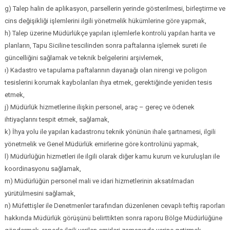
g) Talep halin de aplikasyon, parsellerin yerinde gösterilmesi, birleştirme ve
cins değişikliği işlemlerini ilgili yönetmelik hükümlerine göre yapmak,
h) Talep üzerine Müdürlükçe yapılan işlemlerle kontrolü yapılan harita ve
planların, Tapu Siciline tescilinden sonra paftalarına işlemek sureti ile
güncelliğini sağlamak ve teknik belgelerini arşivlemek,
ı) Kadastro ve tapulama paftalarının dayanağı olan nirengi ve poligon
tesislerini korumak kaybolanları ihya etmek, gerektiğinde yeniden tesis
etmek,
j) Müdürlük hizmetlerine ilişkin personel, araç – gereç ve ödenek
ihtiyaçlarını tespit etmek, sağlamak,
k) İhya yolu ile yapılan kadastronu teknik yönünün ihale şartnamesi, ilgili
yönetmelik ve Genel Müdürlük emirlerine göre kontrolünü yapmak,
l) Müdürlüğün hizmetleri ile ilgili olarak diğer kamu kurum ve kuruluşları ile
koordinasyonu sağlamak,
m) Müdürlüğün personel mali ve idari hizmetlerinin aksatılmadan
yürütülmesini sağlamak,
n) Müfettişler ile Denetmenler tarafından düzenlenen cevaplı teftiş raporları
hakkında Müdürlük görüşünü belirttikten sonra raporu Bölge Müdürlüğüne